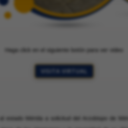
Haga click en el siguiente botón para ver video
VISITA VIRTUAL
al estado Mérida a solicitud del Arzobispo de Mé