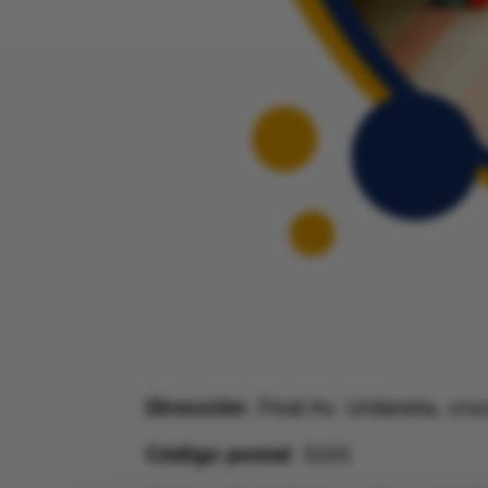
Dirección
: Final Av. Urdaneta, cr
Código postal
: 5101