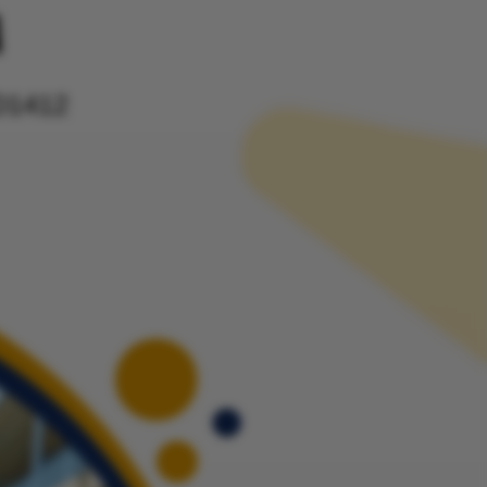
A
8D1412