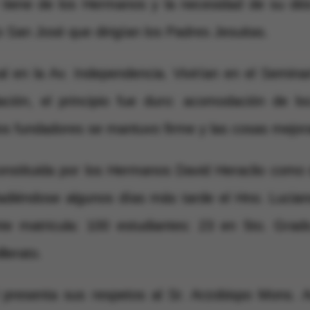
tiene de los Hermanos y la necesidad de su dióc
o San José que dirigían los Padres Jesuitas.
 en la Av. Independencia. Vivirían en el Seminari
ción, el principio fue duro: acomodación de lo
los fundadores se mantuvo firme y las cosas mejor
stituida por los Hermanos David Heraclio como di
ñadiéndose algunos días más tarde el Hno. Lucian
iente matricula: 100 estudiantes: 23 en 5to. Gr
llerato.
presenta sus respetos al Sr. Arzobispo Mons. Aca