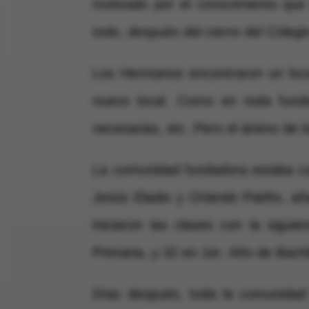
motivado por el conocimiento que 
todo, después del cierre del Colegi
Los Hermanos encontraron un local
nuevo local. Como en toda funda
necesarias, etc. Pero el ánimo de 
La comunidad fundadora estaba con
Jesús Eladio y Orlando Patiño, a
iniciaron las clases con la sigu
Primaria, y 32 en 1er. Año de Bachi
Días después, toda la comunidad 