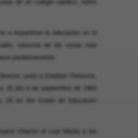
esis de un colegio católico, sobre
o e impartirían la educación en el
cales, carencia de las cosas más
aron paulatinamente.
rector, junto a Esteban Florencio,
o. El día 8 de septiembre de 1965
ado, 25 en 6to Grado de Educación
cio Chacón el cual felicita a los