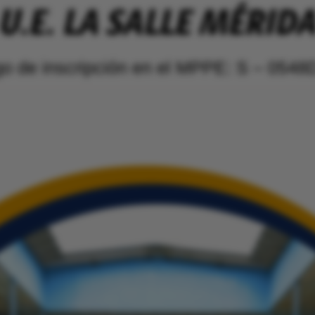
U.E. LA SALLE MÉRID
o de inscripción en el MPPE: S – 054