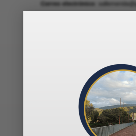
Correo electrónico
: sallemerida
Números de teléfono
: (+58) 274 
Capacidad de atención aproxim