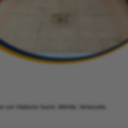
uce con Viaducto Sucre. Mérida, Venezuela